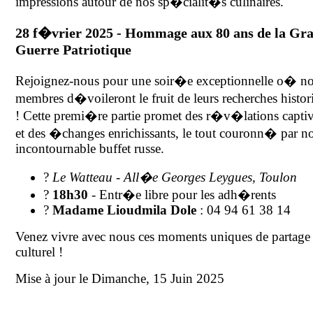
impressions autour de nos sp�cialit�s culinaires.
28 f�vrier 2025 - Hommage aux 80 ans de la Gr
Guerre Patriotique
Rejoignez-nous pour une soir�e exceptionnelle o� n
membres d�voileront le fruit de leurs recherches histor
! Cette premi�re partie promet des r�v�lations capti
et des �changes enrichissants, le tout couronn� par no
incontournable buffet russe.
?
Le Watteau - All�e Georges Leygues, Toulon
?
18h30
- Entr�e libre pour les adh�rents
?
Madame Lioudmila Dole
: 04 94 61 38 14
Venez vivre avec nous ces moments uniques de partage
culturel !
Mise à jour le Dimanche, 15 Juin 2025