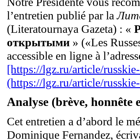
Notre Présidente vous recom
l’entretien publié par la
Лит
(Literatournaya Gazeta) : «
Р
открытыми
» («Les Russes 
accessible en ligne à l’adress
[https://lgz.ru/article/russki
(https://lgz.ru/article/russki
Analyse (brève, honnête 
Cet entretien a d’abord le mér
Dominique Fernandez, écrivai