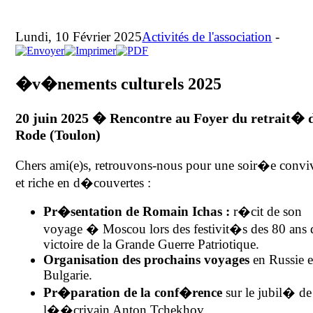
Lundi, 10 Février 2025
Activités de l'association
-
�v�nements culturels 2025
20 juin 2025 � Rencontre au Foyer du retrait� d
Rode (Toulon)
Chers ami(e)s, retrouvons-nous pour une soir�e conviv
et riche en d�couvertes :
Pr�sentation de Romain Ichas :
r�cit de son
voyage � Moscou lors des festivit�s des 80 ans 
victoire de la Grande Guerre Patriotique.
Organisation des prochains voyages
en Russie e
Bulgarie.
Pr�paration de la conf�rence
sur le jubil� de
l��crivain Anton Tchekhov.