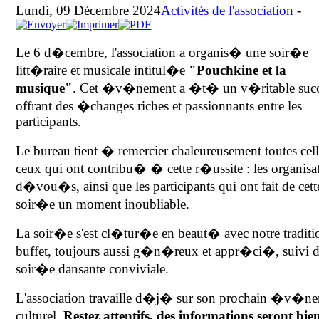
Lundi, 09 Décembre 2024
Activités de l'association
-
Le 6 d�cembre, l'association a organis� une soir�e
litt�raire et musicale intitul�e
"Pouchkine et la
musique"
. Cet �v�nement a �t� un v�ritable suc
offrant des �changes riches et passionnants entre les
participants.
Le bureau tient � remercier chaleureusement toutes cell
ceux qui ont contribu� � cette r�ussite : les organisa
d�vou�s, ainsi que les participants qui ont fait de cett
soir�e un moment inoubliable.
La soir�e s'est cl�tur�e en beaut� avec notre traditi
buffet, toujours aussi g�n�reux et appr�ci�, suivi d
soir�e dansante conviviale.
L'association travaille d�j� sur son prochain �v�n
culturel.
Restez attentifs, des informations seront bi