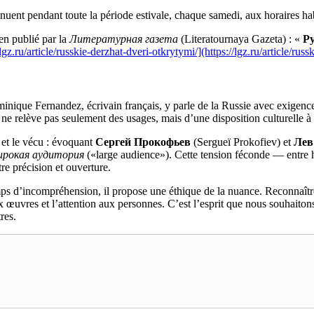
nuent pendant toute la période estivale, chaque samedi, aux horaires hab
en publié par la
Литературная газета
(Literatournaya Gazeta) : «
Р
/lgz.ru/article/russkie-derzhat-dveri-otkrytymi/](https://lgz.ru/article/rus
minique Fernandez, écrivain français, y parle de la Russie avec exigence e
ne relève pas seulement des usages, mais d’une disposition culturelle à la
s et le vécu : évoquant
Сергей Прокофьев
(Sergueï Prokofiev) et
Лев
рокая аудитория
(«large audience»). Cette tension féconde — entre 
tre précision et ouverture.
mps d’incompréhension, il propose une éthique de la nuance. Reconnaître
ux œuvres et l’attention aux personnes. C’est l’esprit que nous souhaiton
res.