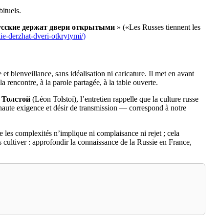
ituels.
усские держат двери открытыми
» («Les Russes tiennent les
skie-derzhat-dveri-otkrytymi/)
t bienveillance, sans idéalisation ni caricature. Il met en avant
 rencontre, à la parole partagée, à la table ouverte.
 Толстой
(Léon Tolstoï), l’entretien rappelle que la culture russe
haute exigence et désir de transmission — correspond à notre
 les complexités n’implique ni complaisance ni rejet ; cela
s cultiver : approfondir la connaissance de la Russie en France,