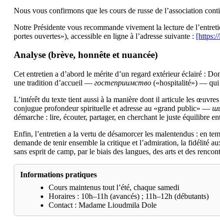
Nous vous confirmons que les cours de russe de l’association conti
Notre Présidente vous recommande vivement la lecture de l’entreti
portes ouvertes»), accessible en ligne à l’adresse suivante :
[https:/
Analyse (brève, honnête et nuancée)
Cet entretien a d’abord le mérite d’un regard extérieur éclairé : Do
une tradition d’accueil —
гостеприимство
(«hospitalité») — qui 
L’intérêt du texte tient aussi à la manière dont il articule les œuvre
conjugue profondeur spirituelle et adresse au «grand public» —
ши
démarche : lire, écouter, partager, en cherchant le juste équilibre en
Enfin, l’entretien a la vertu de désamorcer les malentendus : en te
demande de tenir ensemble la critique et l’admiration, la fidélité a
sans esprit de camp, par le biais des langues, des arts et des rencont
Informations pratiques
Cours maintenus tout l’été, chaque samedi
Horaires : 10h–11h (avancés) ; 11h–12h (débutants)
Contact : Madame Lioudmila Dole